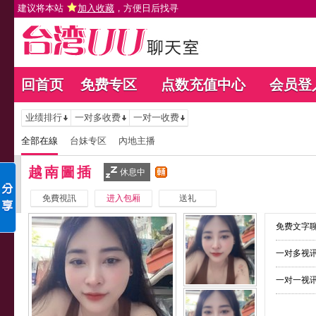
建议将本站
加入收藏
，方便日后找寻
回首页
免费专区
点数充值中心
会员登
业绩排行
一对多收费
一对一收费
全部在線
台妹专区
內地主播
越南圖插
休息中
免費視訊
进入包厢
送礼
免费文字聊
一对多视讯
一对一视讯