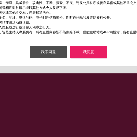
谤、侮辱、具威胁性、攻击性、不雅、猥亵、不实、违反公共秩序或善良风俗或其他不法之文
同音相近影射暗示或以其他方式令人反感字眼。
援交或其他性交易，违者移送法办。
全名、地址、电话号码、电子邮件信箱帐号、即时通讯帐号及连结资料公开。
讨论非法活动或话题。
人隐私或进行破坏聊天秩序之行为。
，皆是主持人專屬獨有，所有直播內容皆不能側錄下載，僅能在網站或APP內觀賞，所有直
我不同意
我同意