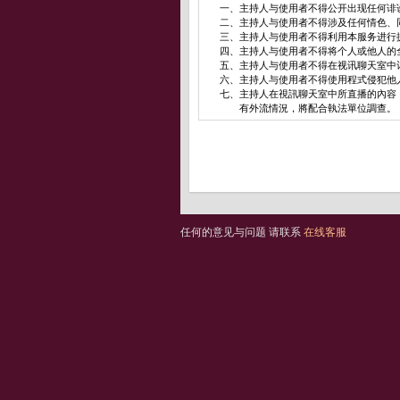
一、
主持人与使用者不得公开出现任何诽
二、
主持人与使用者不得涉及任何情色、
三、
主持人与使用者不得利用本服务进行
四、
主持人与使用者不得将个人或他人的
五、
主持人与使用者不得在视讯聊天室中
六、
主持人与使用者不得使用程式侵犯他
七、
主持人在視訊聊天室中所直播的內容
有外流情況，將配合執法單位調查。
任何的意见与问题 请联系
在线客服