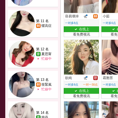
容易壞掉
小茹
第 11 名
一对多8点
一对多6点
懼高症
在线上
看免费视讯
看免
第 12 名
夏思甯
忙線中
欲純
霜胞苔
第 13 名
筱緊嵐
一对多8点
一对一30点
一对多6点
忙線中
在线上
看免费视讯
看免
第 14 名
簡丹