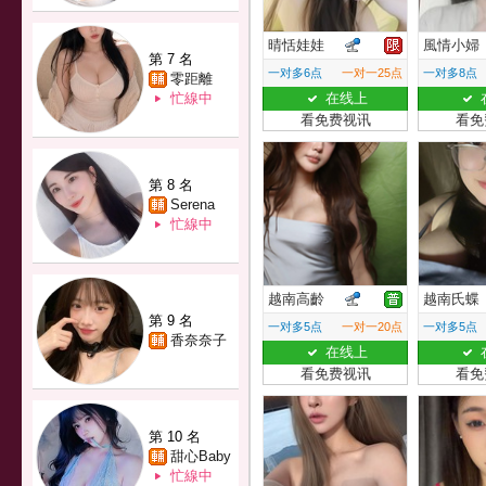
晴恬娃娃
風情小婦
第 7 名
一对多6点
一对一25点
一对多8点
零距離
忙線中
在线上
看免费视讯
看免
第 8 名
Serena
忙線中
越南高齡
越南氏蝶
第 9 名
一对多5点
一对一20点
一对多5点
香奈奈子
在线上
看免费视讯
看免
第 10 名
甜心Baby
忙線中