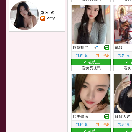
第 30 名
Miffy
鑲鑲想了
他娘
一对多5点
一对一20点
一对多5点
在线上
看免费视讯
看免
頂美學妹
騷貨大奶
一对多5点
一对一20点
一对多8点
在线上