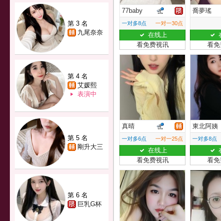
77baby
喬夢瑤
第 3 名
一对多8点
一对一30点
九尾奈奈
在线上
看免费视讯
看免
第 4 名
艾媛熙
表演中
真晴
東北阿姨
第 5 名
一对多6点
一对一25点
一对多8点
剛升大三
在线上
看免费视讯
看免
第 6 名
巨乳G杯