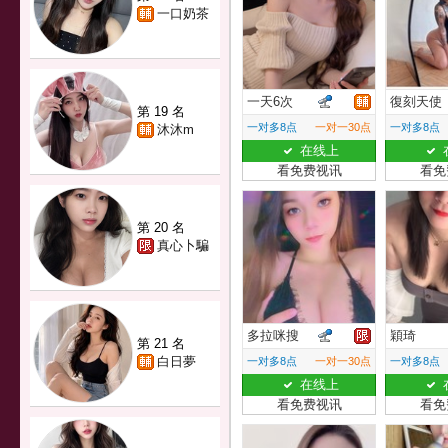
一口奶茶
一天6次
復刻天使
第 19 名
一对多8点
一对一30点
一对多8点
沐沐m
在线上
看免费视讯
看免
第 20 名
真心卜騙
多拉咪搜
穎琦
第 21 名
白日夢
一对多8点
一对一30点
一对多8点
在线上
看免费视讯
看免