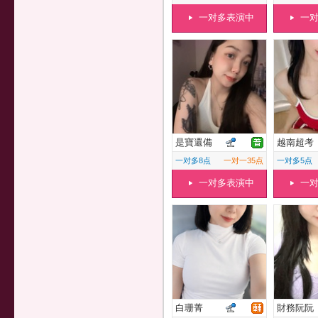
一对多表演中
一
是寶還備
越南超考
一对多8点
一对一35点
一对多5点
一对多表演中
一
白珊菁
財務阮阮