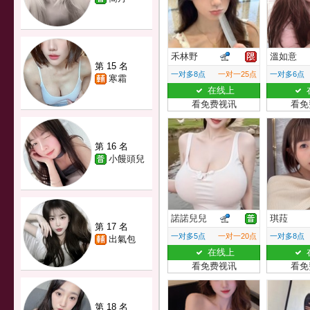
禾林野
溫如意
第 15 名
一对多8点
一对一25点
一对多6点
寒霜
在线上
看免费视讯
看免
第 16 名
小饅頭兒
諾諾兒兒
琪菈
第 17 名
一对多5点
一对一20点
一对多8点
出氣包
在线上
看免费视讯
看免
第 18 名