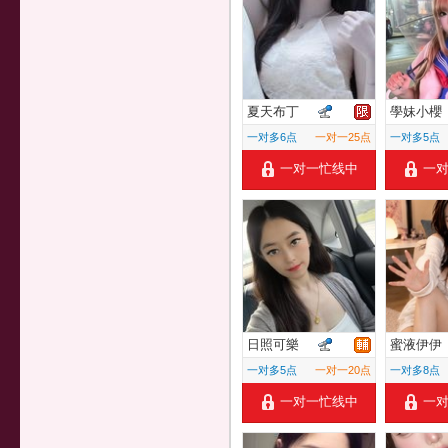
夏天布丁
學妹小櫻
一对多6点
一对一25点
一对多5点
一对一忙线中
一
日照可樂
蜜液伊伊
一对多5点
一对一20点
一对多8点
一对一忙线中
一