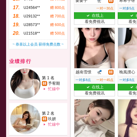
麥麥子
希希子呀
17.
U24564**
赠 800点
一对一30点
一对多5点
在线上
18.
U29132**
赠 700点
看免费视讯
看免
19.
U28573**
赠 600点
20.
U21518**
赠 500点
~ 恭喜以上会员 获得免费点数 ~
业绩排行
越南雪憬
晚風撲心
第 1 名
一对多8点
一对一45点
一对多8点
予宥期
在线上
忙線中
看免费视讯
看免
第 2 名
玖妍
忙線中