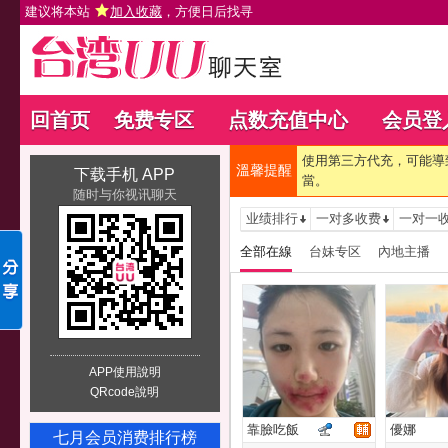
建议将本站
加入收藏
，方便日后找寻
回首页
免费专区
点数充值中心
会员登
使用第三方代充，可能導
溫馨提醒
下载手机 APP
當。
随时与你视讯聊天
业绩排行
一对多收费
一对一
全部在線
台妹专区
內地主播
APP使用說明
QRcode說明
靠臉吃飯
優娜
七月会员消费排行榜