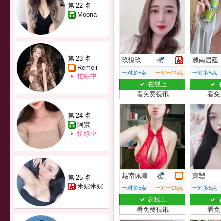
第 22 名
Moona
第 23 名
玖悅玖
越南居廷
Remeii
一对多5点
一对一20点
一对多5点
忙線中
在线上
看免费视讯
看免
第 24 名
阿蠻
忙線中
越南佩珊
寶戀
第 25 名
米妮米妮
一对多5点
一对一20点
一对多5点
在线上
看免费视讯
看免