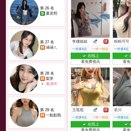
第 26 名
夏若熙
售樓姐姐
粉粉可可
第 27 名
涵涵ㄦ
一对多8点
一对一50点
一对多8点
在线上
看免费视讯
看免
第 28 名
梨芽
表演中
第 29 名
王苞苞
若川
一點點熟
一对多8点
一对一30点
一对多5点
在线上
看免费视讯
看免