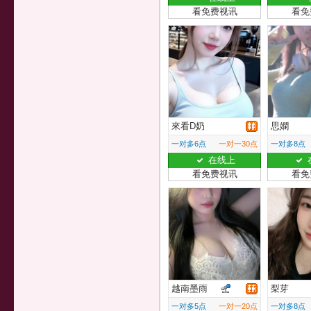
看免费视讯
看免
來看D奶
思嫻
一对多6点
一对一30点
一对多8点
在线上
看免费视讯
看免
越南墨雨
梨芽
一对多5点
一对一20点
一对多8点